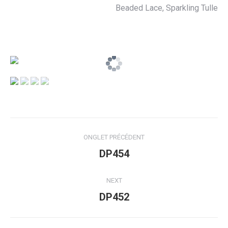
Beaded Lace, Sparkling Tulle
Navigation
ONGLET PRÉCÉDENT
de
Onglet
DP454
précédent
commentaire
NEXT
Projets
DP452
similaires