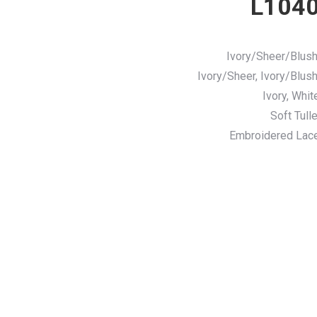
L104
Ivory/Sheer/Blush
Ivory/Sheer, Ivory/Blush
Ivory, Whit
Soft Tulle
Embroidered Lac