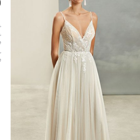
0
,
,
e
,
e