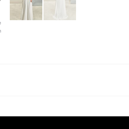
7
e
n
Projets
similaires