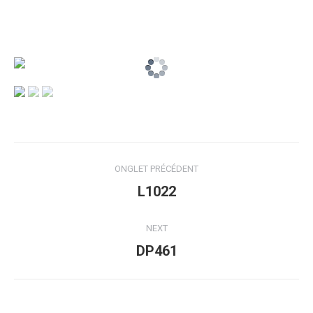
Navigation
ONGLET PRÉCÉDENT
de
Onglet
L1022
précédent
commentaire
NEXT
Projets
DP461
similaires