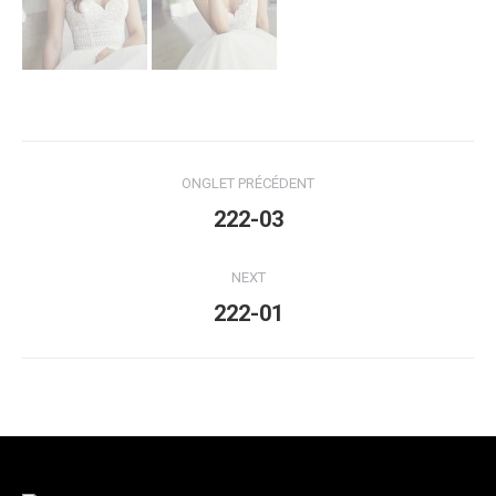
Navigation
ONGLET PRÉCÉDENT
de
Onglet
222-03
précédent
commentaire
NEXT
Projets
222-01
similaires