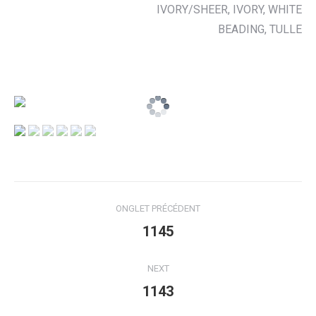
IVORY/SHEER, IVORY, WHITE
BEADING, TULLE
Navigation
ONGLET PRÉCÉDENT
de
Onglet
1145
précédent
commentaire
NEXT
Projets
1143
similaires