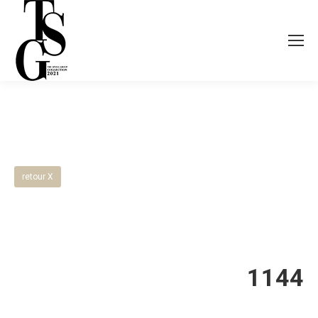
retour X
1144