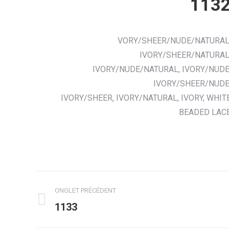
113
VORY/SHEER/NUDE/NATURAL
IVORY/SHEER/NATURAL
IVORY/NUDE/NATURAL, IVORY/NUDE
IVORY/SHEER/NUDE
IVORY/SHEER, IVORY/NATURAL, IVORY, WHIT
BEADED LAC
Navigation
ONGLET PRÉCÉDENT
de
Onglet
1133
précédent
commentaire